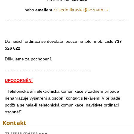
zz.sedmi
kraska@s
eznam.cz.
nebo
emailem
-----------------------------------------------------------------------------------
Do našich ordinací se dovoláte pouze na toto mob. číslo
737
526 622
,
Děkujeme za pochopení.
---------------------------------------------------------
UPOZORNĚNÍ
" Telefonická ani elektronická komunikace v žádném případě
nenahrazuje vyšetření a osobní kontakt s lékařem! V případě
potíží a selhala-li telefonická komunikace, navštivte ordinaci
osobně!"
Kontakt
ZZ SEDMIKRÁSKA s.r.o.