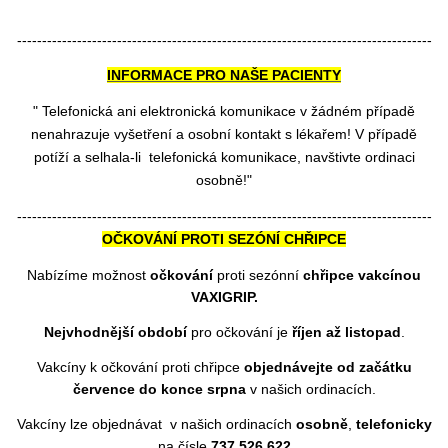
-----------------------------------------------------------------------------------
INFORMACE PRO NAŠE PACIENTY
" Telefonická ani elektronická komunikace v žádném případě
nenahrazuje vyšetření a osobní kontakt s lékařem! V případě
potíží a selhala-li telefonická komunikace, navštivte ordinaci
osobně!"
-----------------------------------------------------------------------------------
OČKOVÁNÍ PROTI SEZÓNÍ CHŘIPCE
Nabízíme možnost
očkování
proti sezónní
chřipce vakcínou
VAXIGRIP.
Nejvhodnější období
pro očkování je
říjen až listopad
.
Vakcíny k očkování proti chřipce
objednávejte od začátku
července do konce srpna
v našich ordinacích.
Vakcíny lze objednávat
v našich ordinacích
osobně
,
telefonicky
na čísle
737 526 622