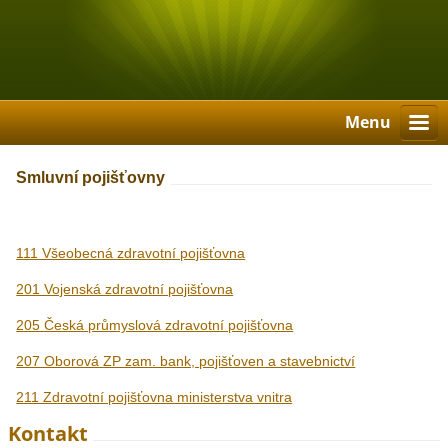
Menu
Smluvní pojišťovny
111 Všeobecná zdravotní pojišťovna
201 Vojenská zdravotní pojišťovna
205 Česká průmyslová zdravotní pojišťovna
207 Oborová ZP zam. bank, pojišťoven a stavebnictví
211 Zdravotní pojišťovna ministerstva vnitra
Kontakt