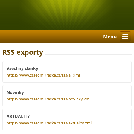
Menu
RSS exporty
Všechny články
https://www.zzsedmikraska.cz/rss/all.xml
Novinky
https://www.zzsedmikraska.cz/rss/novinky.xml
AKTUALITY
https://www.zzsedmikraska.cz/rss/aktuality.xml