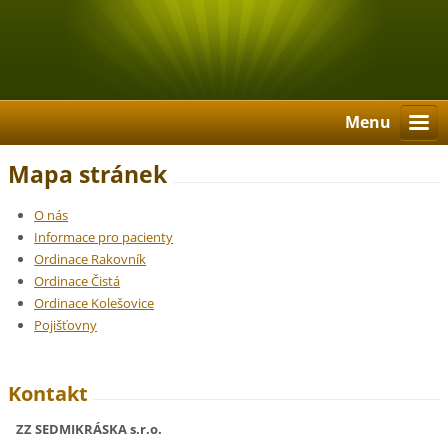
Menu
Mapa stránek
O nás
Informace pro pacienty
Ordinace Rakovník
Ordinace Čistá
Ordinace Kolešovice
Pojišťovny
Kontakt
ZZ SEDMIKRÁSKA s.r.o.